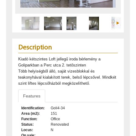
Description
Kiadó kétszintes Loft jellegű iroda bérlemény a
Goliparkban a Perc utca 2. tetőszinten
Több helyiségből álló, saját vizesblokkal és
teakonyhával kialakított terek, belső lépcsővel. Mindkét
szint liftes lépcsőházból megközelíthető.
Features
Identification:
Goli4-34
Area (m2):
151
Function:
Office
Status:
Renovated
Locus:
N
On sale: